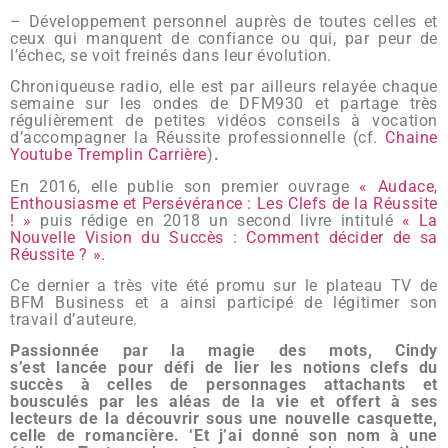
– Développement personnel auprès de toutes celles et
ceux qui manquent de confiance ou qui, par peur de
l’échec, se voit freinés dans leur évolution.
Chroniqueuse radio, elle est par ailleurs relayée chaque
semaine sur les ondes de DFM930 et partage très
régulièrement de petites vidéos conseils à vocation
d’accompagner la Réussite professionnelle (cf.
Chaine
Youtube Tremplin Carrière
)
.
En 2016, elle publie son premier ouvrage
« Audace,
Enthousiasme et Persévérance : Les Clefs de la Réussite
! »
puis rédige en 2018 un second livre intitulé
« La
Nouvelle Vision du Succès : Comment décider de sa
Réussite ? ».
Ce dernier a très vite été promu sur le plateau TV de
BFM Business et a ainsi participé de légitimer son
travail d’auteure.
Passionnée par la magie des mots, Cindy
s’est
lancée
pour défi de lier les notions clefs du
succès à celles de personnages attachants et
bousculés par les aléas de la vie
et offert à ses
lecteurs
de
la découvrir sous une nouvelle casquette,
celle de romancière. ‘Et
j’ai donné son nom à une