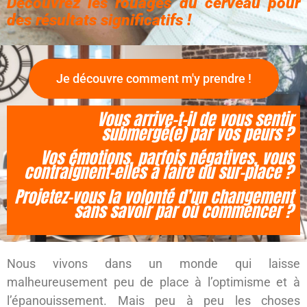
Découvrez les rouages du cerveau pour
des résultats significatifs !
Je découvre comment m'y prendre !
Vous arrive-t-il de vous sentir
submergé(e) par vos peurs ?
Vos émotions, parfois négatives, vous
contraignent-elles à faire du sur-place ?
Projetez-vous la volonté d’un changement
sans savoir par où commencer ?
Nous vivons dans un monde qui laisse
malheureusement peu de place à l’optimisme et à
l’épanouissement. Mais peu à peu les choses