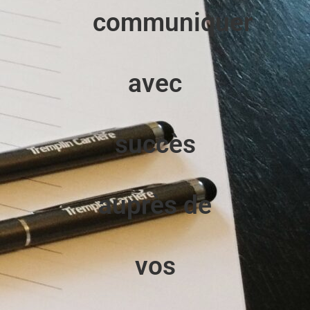
communiquer
avec
succès
auprès de
vos