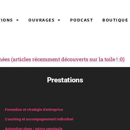
TIONS
OUVRAGES
PODCAST
BOUTIQUE
s (articles récemment découverts sur la toile ! :0)
Prestations
. Formation et stratégie d’entreprise
. Coaching et accompagnement individuel
. Animation show / micro spectacle