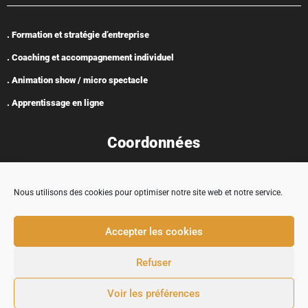
. Formation et stratégie d’entreprise
. Coaching et accompagnement individuel
. Animation show / micro spectacle
. Apprentissage en ligne
Coordonnées
Nous utilisons des cookies pour optimiser notre site web et notre service.
Adresse : 5 rue Encabane, 32430 Cologne
Accepter les cookies
contact@tremplincarriere.com
Refuser
05 62 58 37 03
Voir les préférences
© 2024 TREMPLIN CARRIÈRE |
MENTIONS LÉGALES
|
CONDITIONS GÉNÉRALES DE
VENTE