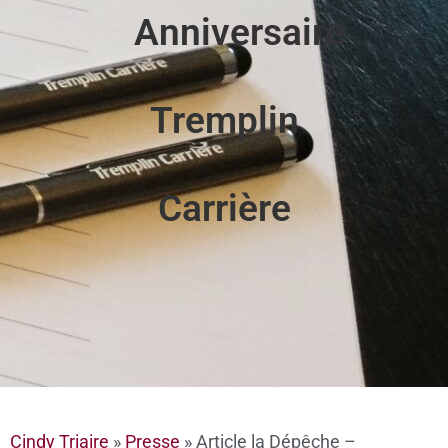
Anniversaire
Tremplin
Carrière
Cindy Triaire
»
Presse
»
Article la Dépêche –