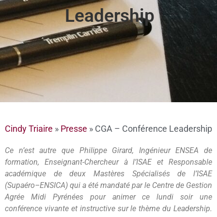
Leadership
Cindy Triaire
»
Presse
»
CGA – Conférence Leadership
Ce n’est autre que Philippe Girard, Ingénieur ENSEA de
formation, Enseignant-Chercheur à l’ISAE et Responsable
académique de deux Mastères Spécialisés de l’ISAE
(Supaéro–ENSICA) qui a été mandaté par le Centre de Gestion
Agrée Midi Pyrénées pour animer ce lundi soir une
conférence vivante et instructive sur le thème du Leadership.