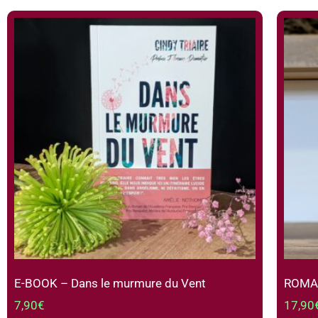
E-BOOK – Dans le murmure du Vent
ROMAN 
7,90
€
17,90