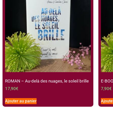
ROMAN – Au-delà des nuages, le soleil brille
E-BOOK
17,90
€
7,90
€
Ajouter au panier
Ajoute