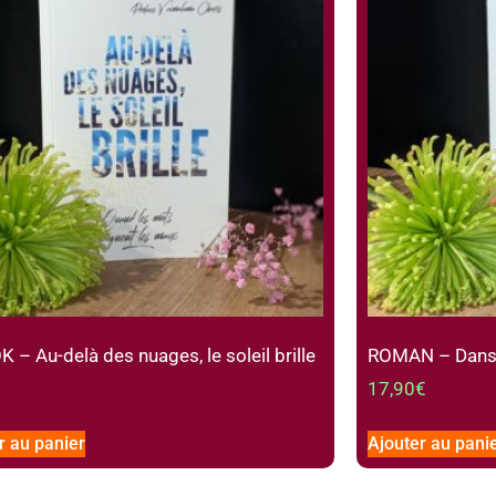
 – Au-delà des nuages, le soleil brille
ROMAN – Dans 
17,90
€
r au panier
Ajouter au pani