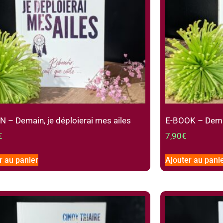
– Demain, je déploierai mes ailes
E-BOOK – Demai
€
7,90
€
r au panier
Ajouter au pani