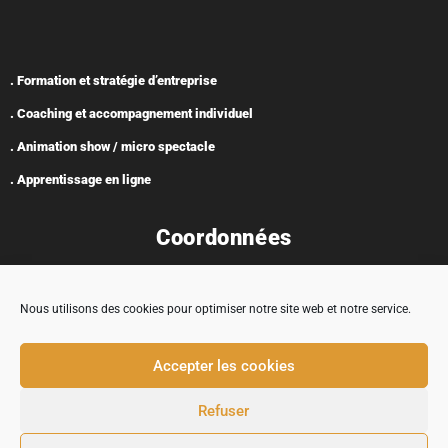
. Formation et stratégie d’entreprise
. Coaching et accompagnement individuel
. Animation show / micro spectacle
. Apprentissage en ligne
Coordonnées
Nous utilisons des cookies pour optimiser notre site web et notre service.
Adresse : 5 rue Encabane, 32430 Cologne
Accepter les cookies
contact@tremplincarriere.com
Refuser
05 62 58 37 03