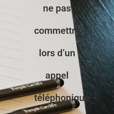
ne pas
commettre
lors d’un
appel
téléphonique