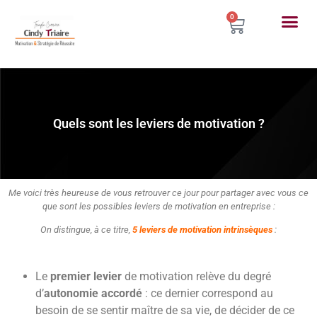
0
Quels sont les leviers de motivation ?
Me voici très heureuse de vous retrouver ce jour pour partager avec vous ce
que sont les possibles leviers de motivation en entreprise :
On distingue, à ce titre,
5 leviers de motivation intrinsèques
:
Le
premier levier
de motivation relève du degré
d’
autonomie accordé
: ce dernier correspond au
besoin de se sentir maître de sa vie, de décider de ce