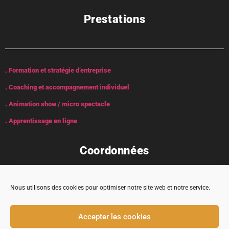
Prestations
. Formation et stratégie d’entreprise
. Coaching et accompagnement individuel
. Animation show / micro spectacle
. Apprentissage en ligne
Coordonnées
Nous utilisons des cookies pour optimiser notre site web et notre service.
Adresse : 5 rue Encabane, 32430 Cologne
Accepter les cookies
contact@tremplincarriere.com