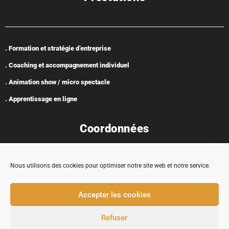
. Formation et stratégie d’entreprise
. Coaching et accompagnement individuel
. Animation show / micro spectacle
. Apprentissage en ligne
Coordonnées
Nous utilisons des cookies pour optimiser notre site web et notre service.
Adresse : 5 rue Encabane, 32430 Cologne
Accepter les cookies
contact@tremplincarriere.com
Refuser
05 62 58 37 03