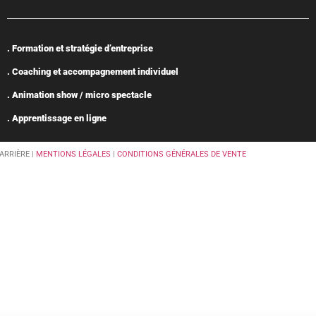
. Formation et stratégie d’entreprise
. Coaching et accompagnement individuel
. Animation show / micro spectacle
. Apprentissage en ligne
ARRIÈRE |
MENTIONS LÉGALES
|
CONDITIONS GÉNÉRALES DE VENTE