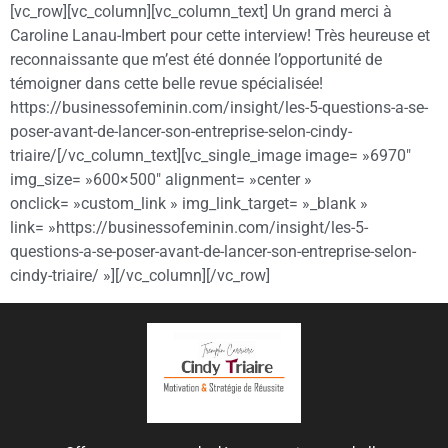
[vc_row][vc_column][vc_column_text] Un grand merci à
Caroline Lanau-Imbert pour cette interview! Très heureuse et
reconnaissante que m’est été donnée l’opportunité de
témoigner dans cette belle revue spécialisée!
https://businessofeminin.com/insight/les-5-questions-a-se-
poser-avant-de-lancer-son-entreprise-selon-cindy-
triaire/[/vc_column_text][vc_single_image image= »6970″
img_size= »600×500″ alignment= »center »
onclick= »custom_link » img_link_target= »_blank »
link= »https://businessofeminin.com/insight/les-5-
questions-a-se-poser-avant-de-lancer-son-entreprise-selon-
cindy-triaire/ »][/vc_column][/vc_row]