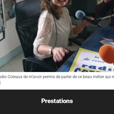
adio Coteaux de m’avoir permis de parler de ce beau métier qui 
]
Prestations