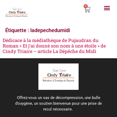
0
Étiquette :
ladepechedumidi
Dédicace à la médiathèque de Pujaudran du
Roman « Et j’ai donné son nom à une étoile » de
Cindy Triaire – article La Dépêche du Midi
Offrez-vous un sas de décompression, une bulle
d’oxygène, un soutien bienvenue pour une prise de
recul nécessaire.