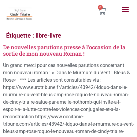
0
Étiquette :
libre-livre
De nouvelles parutions presse à l’occasion de la
sortie de mon nouveau Roman !
Un grand merci pour ces nouvelles parutions concernant
mon nouveau roman : « Dans le Murmure du Vent : Bleus &
Rose« . *** Les articles sont consultables via :
https://www.eurotribune.fr/articles/43942/-ldquo-dans-le-
murmure-du-vent-bleus-amp-rose-rdquo-le-nouveau-roman-
de-cindy-triaire-salue-par-amelie-nothomb-qui-invite-a-l-
espoir-a-la-lutte-contre-les-violences-conjugales-et-a-la-
reconstruction https://www.occitanie-
tribune.com/articles/43942/-ldquo-dans-le-murmure-du-vent-
bleus-amp-rose-rdquo-le-nouveau-roman-de-cindy-triaire-