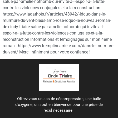
salue-par-amelie-nothomb-qui-invite-a-l-espoir-a-la-lutte-
contre-les-violences-conjugales-et-a-la-reconstruction
https://www.lagathois.fr/articles/43942/-ldquo-dans-le-
murmure-du-vent-bleus-amp-rose-rdquo-le-nouveau-roman-
de-cindy-triaire-salue-par-amelie-nothomb-qui-invite-a-l-
espoir-a-la-lutte-contre-les-violences-conjugales-et-a-la-
reconstruction Informations et témoignages sur mon 4ème
roman : https://www.tremplincarriere.com/dans-le-murmure-
du-vent/ Merci infiniment pour votre confiance !
Offrez-vous un sas de décompression, une bulle
d’oxygène, un soutien bienvenue pour une prise de
recul nécessaire.