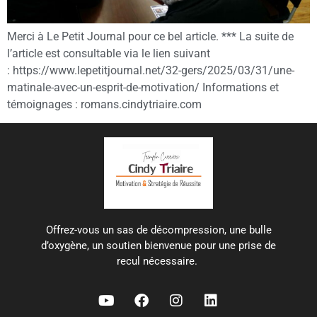
Merci à Le Petit Journal pour ce bel article. *** La suite de
l’article est consultable via le lien suivant
: https://www.lepetitjournal.net/32-gers/2025/03/31/une-
matinale-avec-un-esprit-de-motivation/ Informations et
témoignages : romans.cindytriaire.com
Offrez-vous un sas de décompression, une bulle
d’oxygène, un soutien bienvenue pour une prise de
recul nécessaire.