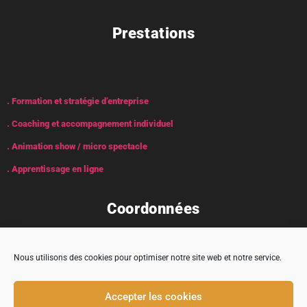
Prestations
. Formation et stratégie d’entreprise
. Coaching et accompagnement individuel
. Animation show / micro spectacle
. Apprentissage en ligne
Coordonnées
Nous utilisons des cookies pour optimiser notre site web et notre service.
Adresse : 5 rue Encabane, 32430 Cologne
Accepter les cookies
contact@tremplincarriere.com