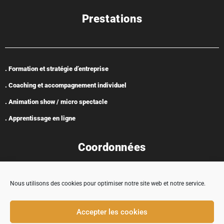
Prestations
. Formation et stratégie d’entreprise
. Coaching et accompagnement individuel
. Animation show / micro spectacle
. Apprentissage en ligne
Coordonnées
Nous utilisons des cookies pour optimiser notre site web et notre service.
Adresse : 5 rue Encabane, 32430 Cologne
Accepter les cookies
contact@tremplincarriere.com