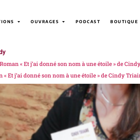
TIONS
OUVRAGES
PODCAST
BOUTIQUE
dy
Roman « Et j’ai donné son nom à une étoile » de Cindy
« Et j’ai donné son nom à une étoile » de Cindy Triai