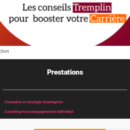
ction
Prestations
. Formation et stratégie d’entreprise
. Coaching et accompagnement individuel
. Animation show / micro spectacle