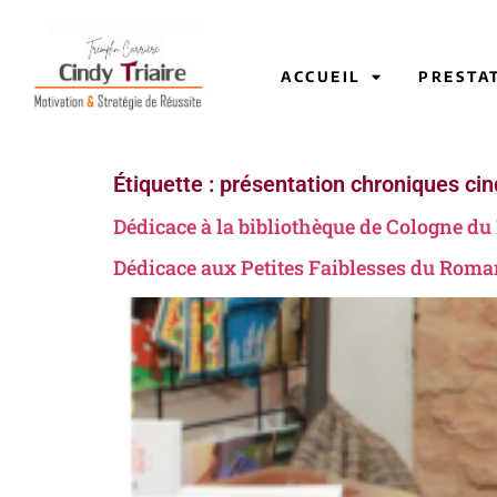
ACCUEIL
PRESTA
Étiquette :
présentation chroniques cin
Dédicace à la bibliothèque de Cologne du 
Dédicace aux Petites Faiblesses du Roman 