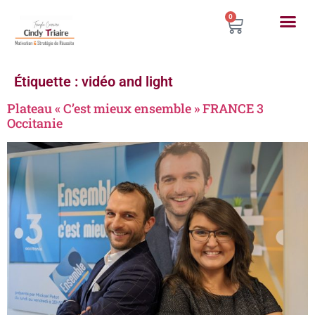
0
Étiquette :
vidéo and light
Plateau « C’est mieux ensemble » FRANCE 3
Occitanie