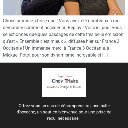
Chose promise, chose due ! Vous avez été nombreux à me
demander comment accéder au Replay ! Voici ici pour vous
sélectionnés quelques passages de cette très belle émission
qu’est « Ensemble c’est mieux », diffusée hier sur France 3
Occitanie ! Un immense merci à France 3 Occitanie, à
Mickael Potot pour son dynamisme incroyable et […]
Offrez-vous un sas de décompression, une bulle
d’oxygène, un soutien bienvenue pour une prise de
recul nécessaire.