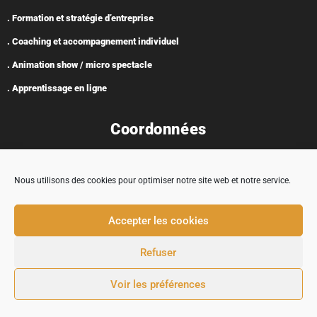
. Formation et stratégie d’entreprise
. Coaching et accompagnement individuel
. Animation show / micro spectacle
. Apprentissage en ligne
Coordonnées
Nous utilisons des cookies pour optimiser notre site web et notre service.
Adresse : 5 rue Encabane, 32430 Cologne
Accepter les cookies
contact@tremplincarriere.com
Refuser
05 62 58 37 03
Voir les préférences
© 2024 TREMPLIN CARRIÈRE |
MENTIONS LÉGALES
|
CONDITIONS GÉNÉRALES DE
VENTE