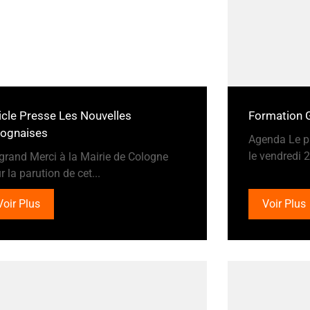
icle Presse Les Nouvelles
Formation G
lognaises
Agenda Le pr
le vendredi 2
grand Merci à la Mairie de Cologne
r la parution de cet...
Voir Plus
Voir Plus