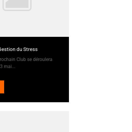
estion du Stress
ochain Club se déroulera
3 mai...