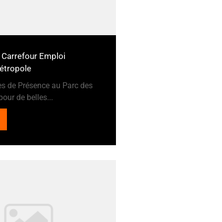
 Carrefour Emploi
étropole
es de Présence au Parc des
our de belles...