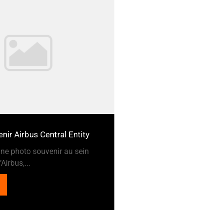
nir Airbus Central Entity
ne photo souvenir au sein
Airbus,...