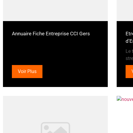
Annuaire Fiche Entreprise CCI Gers
Etr
d'E
Le 
str
Voir Plus