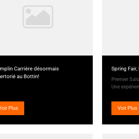
mplin Carrière désormais
Spring Fair
ertorié au Bottin!
Premier Salo
Une expérien
Voir Plus
Voir Plus