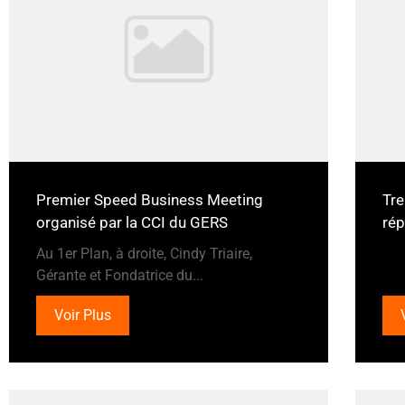
Premier Speed Business Meeting
Tre
organisé par la CCI du GERS
rép
Au 1er Plan, à droite, Cindy Triaire,
Gérante et Fondatrice du...
Voir Plus