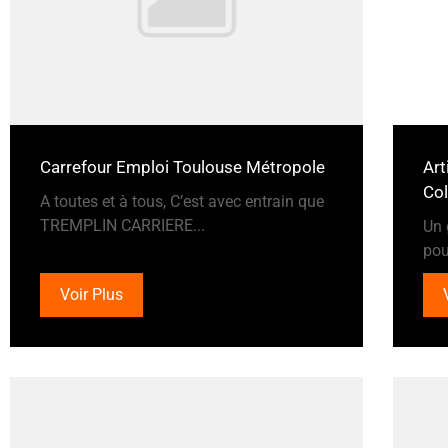
Carrefour Emploi Toulouse Métropole
Art
Co
A toutes et à tous, C’est avec entrain que
TREMPLIN CARRIERE...
Un 
pou
Voir Plus