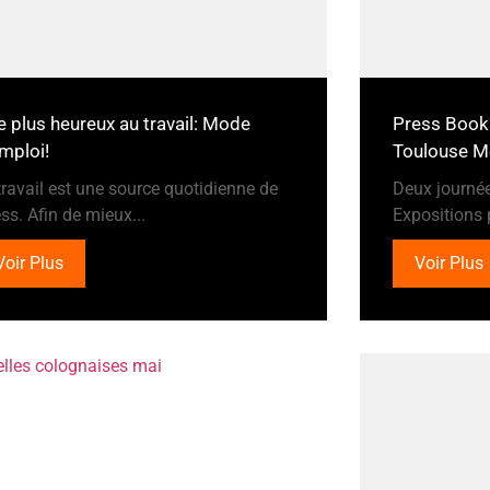
e plus heureux au travail: Mode
Press Book
mploi!
Toulouse M
travail est une source quotidienne de
Deux journé
ess. Afin de mieux...
Expositions p
Voir Plus
Voir Plus