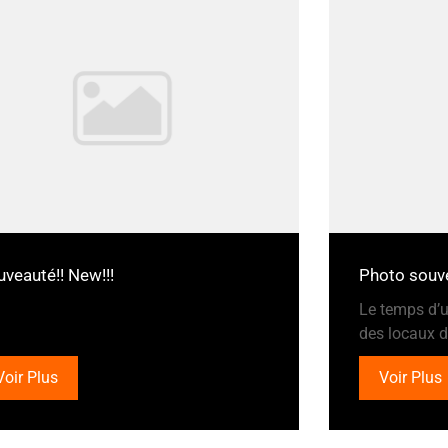
veauté!! New!!!
Photo souve
Le temps d’u
des locaux d’
Voir Plus
Voir Plus