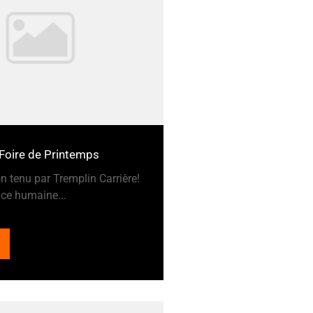
, Foire de Printemps
n tenu par Tremplin Carrière!
ce humaine...