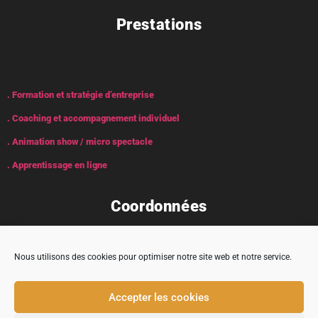
Prestations
. Formation et stratégie d’entreprise
. Coaching et accompagnement individuel
. Animation show / micro spectacle
. Apprentissage en ligne
Coordonnées
Nous utilisons des cookies pour optimiser notre site web et notre service.
Adresse : 5 rue Encabane, 32430 Cologne
Accepter les cookies
contact@tremplincarriere.com