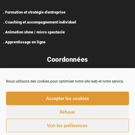
. Formation et stratégie d’entreprise
. Coaching et accompagnement individuel
. Animation show / micro spectacle
. Apprentissage en ligne
Coordonnées
Nous utilisons des cookies pour optimiser notre site web et notre service.
Adresse : 5 rue Encabane, 32430 Cologne
Accepter les cookies
contact@tremplincarriere.com
Refuser
05 62 58 37 03
Voir les préférences
© 2024 TREMPLIN CARRIÈRE |
MENTIONS LÉGALES
|
CONDITIONS GÉNÉRALES DE
VENTE